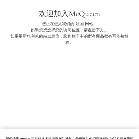
Easy returns
欢迎加入McQueen
自交付日起 30日内您可退还商品，将由我
们承担退货配送费用。 如您有退换货需
您正在进入我们的 法国 网站。
求，请联系客户服务中心。
如果您想选择您的访问位置，请点击下方。
我们可以帮忙吗？
如果更新您浏览的站点定位，您购物车中的所有商品都有可能被移
除。
电子邮件
可及性
付款方式
Visa
Mastercard
American Express
我们使用 cookie 和类似技术来增强网站导航，分析网站使用情况和协助我司开展营销